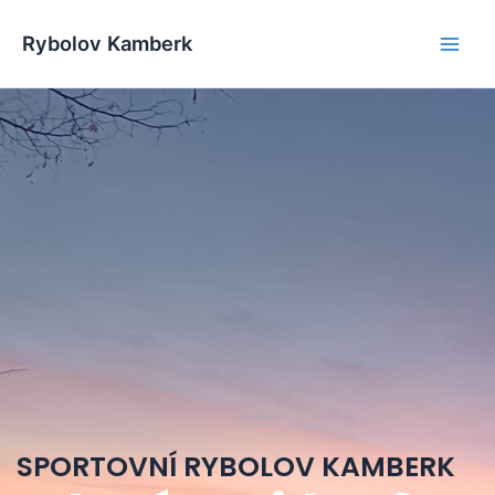
Přeskočit
Main
na
Rybolov Kamberk
Men
obsah
SPORTOVNÍ RYBOLOV KAMBERK