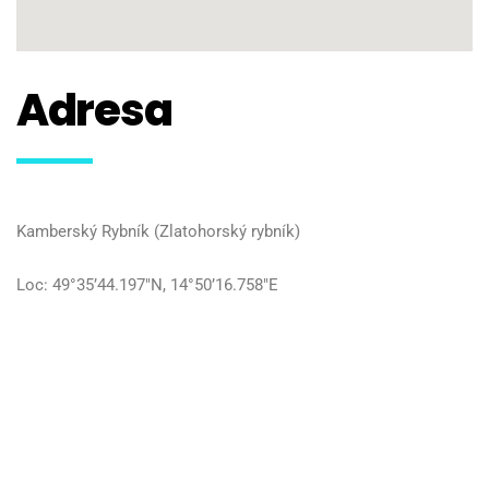
Adresa
Kamberský Rybník (Zlatohorský rybník)
Loc: 49°35’44.197″N, 14°50’16.758″E
Telefon pro
rezervace